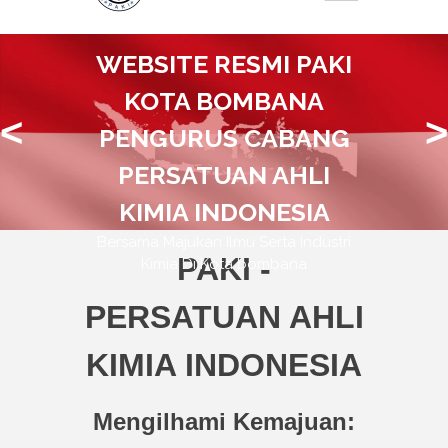
WEBSITE RESMI PAKI
KOTA BOMBANA
<
>
PENGURUS CABANG
PERSATUAN AHLI
KIMIA INDONESIA
Bersama Majukan Ilmu Serta Industri
PAKI -
Kimia Di Kota bombana
PERSATUAN AHLI
KIMIA INDONESIA
Mengilhami Kemajuan: